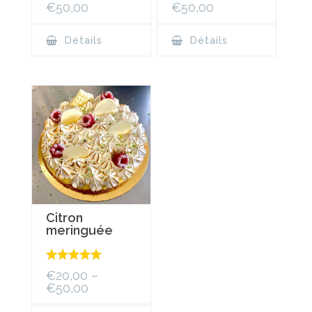
€
50,00
€
50,00
Détails
Détails
Citron
meringuée
Note
5.00
€
20,00
–
sur 5
€
50,00