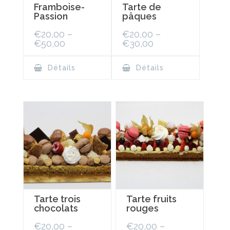
Framboise-
Tarte de
Passion
pâques
€
20,00
–
€
20,00
–
€
50,00
€
30,00
Détails
Détails
Tarte trois
Tarte fruits
chocolats
rouges
€
20,00
–
€
20,00
–